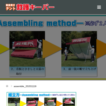
assemble_20201119