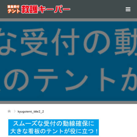
kyugotent_title2_2